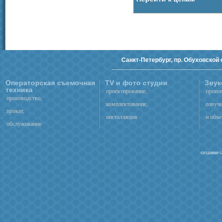
Санкт-Петербург, пр. Обуховской о
Операторская съемочная
TV и фото студии
Звук
техника
проектирование,
произ
производство,
комплектование,
озвуч
прокат,
инсталляция
и объе
обслуживание
создание с