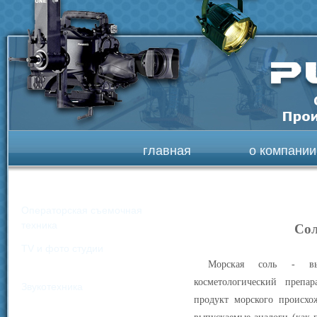
главная
о компании
Операторская съемочная
техника
Сол
TV и фото студии
Морская соль - выс
косметологический препар
Звукотехника
продукт морского происхо