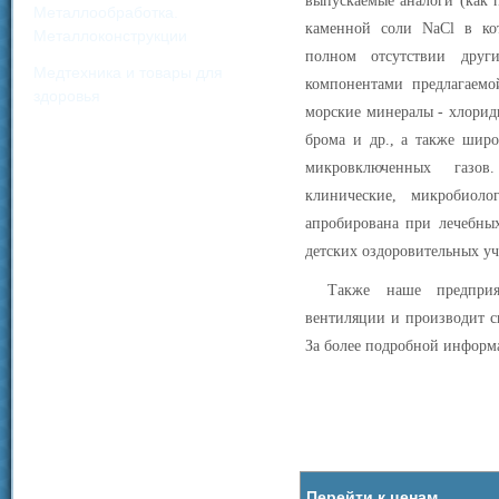
выпускаемые аналоги (как
Металлообработка.
каменной соли NaСl в ко
Металлоконструкции
полном отсутствии друг
Медтехника и товары для
компонентами предлагаемо
здоровья
морские минералы - хлориды
брома и др., а также шир
микровключенных газо
клинические, микробиоло
апробирована при лечебных
детских оздоровительных у
Также наше предприя
вентиляции и производит с
За более подробной информ
Перейти к ценам