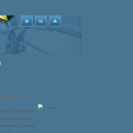
и
стрелки
ские и творческие
новленной на кран-
странстве, выбор