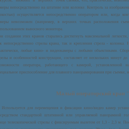
курсов, "нижних" и "верхних" точек съемки, что, практически, невозм
меры непосредственно на штативе или колонке. Контроль за изображен
зкостью) осуществляется непосредственно оператором или, когда кон
амеры невозможен (например, в верхних точках расположения съем
пользованием выносного монитора.
и создании этих кранов старались достигнуть максимальной легкости,
к непосредственно стрелы крана, так и крепления стрела - колонка. 
актически, любые кино- и видеокамеры с любыми объективами. Сборк
релы и особенностей конструкции, составляет от нескольких минут до
озможности оператора, работающего с камерой, установленной на
ециальное приспособление для плавного панорамирования при съемке, н
Малый операторский кран
Используется для перемещения и фиксации кино/видео камер устан
осредством стандартной штативной или управляемой панорамной го
нце телескопической стрелы с фиксируемым вылетом от 1,3 - 2,3 м. По