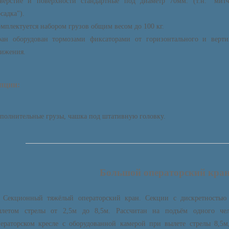
тверстие и поверхности стандартные под диаметр 70мм. (т.н. "митч
садка").
мплектуется набором грузов общим весом до 100 кг.
ран оборудован тормозами фиксаторами от горизонтального и верти
вижения.
пции:
полнительные грузы, чашка под штативную головку.
Большой операторский кра
Секционный тяжёлый операторский кран. Секции с дискретностью
ылетом стрелы от 2,5м до 8,5м. Рассчитан на подъём одного че
ераторском кресле с оборудованной камерой при вылете стрелы 8,5м