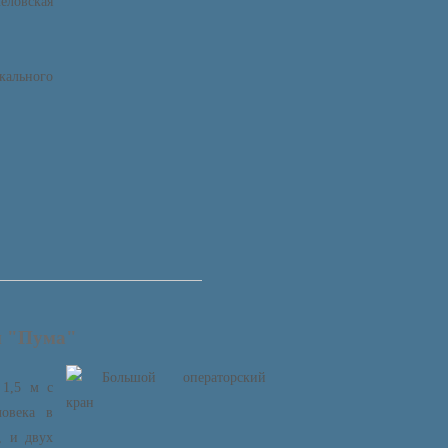
еловская
кального
н "Пума"
 1,5 м с
ловека в
, и двух