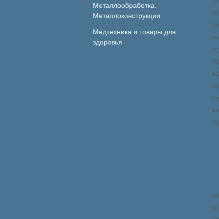
ра
Металлообработка.
ка
Металлоконструкции
ре
Медтехника и товары для
к
здоровья
ис
Пр
ка
пр
ст
в
сп
п
ко