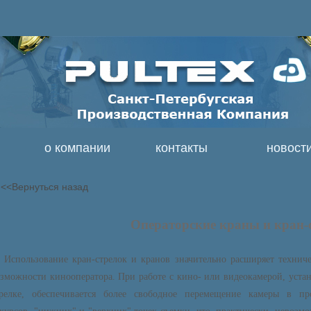
о компании
контакты
новост
<<Вернуться назад
Операторские краны и кран-
Использование кран-стрелок и кранов значительно расширяет техниче
зможности кинооператора. При работе с кино- или видеокамерой, уста
трелке, обеспечивается более свободное перемещение камеры в про