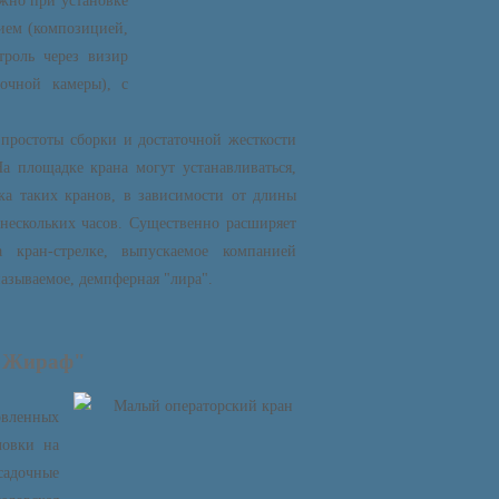
ожно при установке
ием (композицией,
троль через визир
очной камеры), с
 простоты сборки и достаточной жесткости
На площадке крана могут устанавливаться,
а таких кранов, в зависимости от длины
 нескольких часов. Существенно расширяет
 кран-стрелке, выпускаемое компанией
азываемое, демпферная "лира".
 "Жираф"
овленных
ловки на
садочные