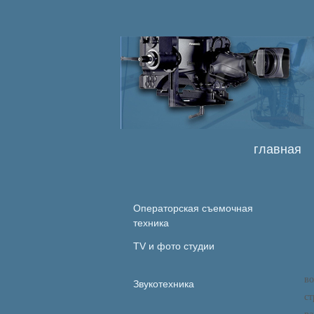
главная
Операторская съемочная
техника
TV и фото студии
во
Звукотехника
с